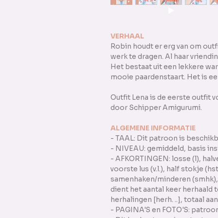
VERHAAL
Robin houdt er erg van om outfi
werk te dragen. Al haar vriendi
Het bestaat uit een lekkere war
mooie paardenstaart. Het is een
Outfit Lena is de eerste outfi
door Schipper Amigurumi.
ALGEMENE INFORMATIE
- TAAL: Dit patroon is beschikb
- NIVEAU: gemiddeld, basis ins
- AFKORTINGEN: losse (l), halve v
voorste lus (v.l.), half stokje (hs
samenhaken/minderen (smhk), h
dient het aantal keer herhaald 
herhalingen [herh. ..], totaal aant
- PAGINA'S en FOTO'S: patroon b