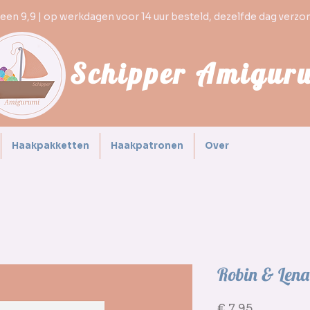
en 9,9 | op werkdagen voor 14 uur besteld, dezelfde dag verzo
Schipper Amigur
Haakpakketten
Haakpatronen
Over
Robin & Lena
Prijs
€ 7,95