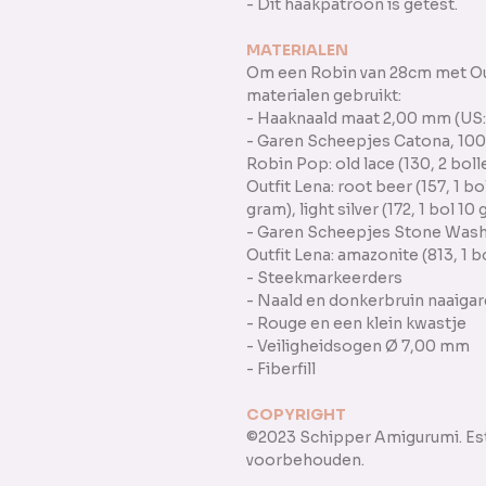
- Dit haakpatroon is getest.
MATERIALEN
Om een Robin van 28cm met Out
materialen gebruikt:
- Haaknaald maat 2,00 mm (US: B
- Garen Scheepjes Catona, 10
Robin Pop: old lace (130, 2 bol
Outfit Lena: root beer (157, 1 bo
gram), light silver (172, 1 bol 1
- Garen Scheepjes Stone Wash
Outfit Lena: amazonite (813, 1 
- Steekmarkeerders
- Naald en donkerbruin naaiga
- Rouge en een klein kwastje
- Veiligheidsogen Ø 7,00 mm
- Fiberfill
COPYRIGHT
©2023 Schipper Amigurumi. Est
voorbehouden.