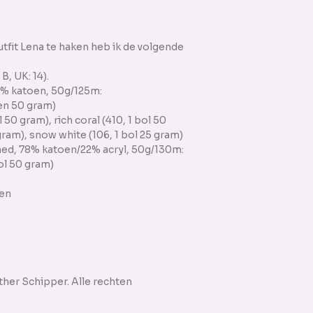
fit Lena te haken heb ik de volgende
, UK: 14).
0% katoen, 50g/125m:
len 50 gram)
l 50 gram), rich coral (410, 1 bol 50
0 gram), snow white (106, 1 bol 25 gram)
ed, 78% katoen/22% acryl, 50g/130m:
bol 50 gram)
ren
her Schipper. Alle rechten