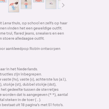
t Lena thuis, op school en zelfs op haar
nnen vinden het een geweldige outfit.
me trui, flared jeans, sneakers en een
 stoere alledaagse outfit.
t voor aankleedpop Robin ontworpen
aar in het Nederlands.
tructies zijn inbegrepen.
aste (hv), vaste (v), achterste lus (a.l.),
t), stokje (st), dubbel stokje (dst),
et gedeelte tussen de sterretjes
te worden dat is aangegeven (* *), aantal
al steken in de toer ( .. ).
estaat uit 18 pagina's met 51 foto's.