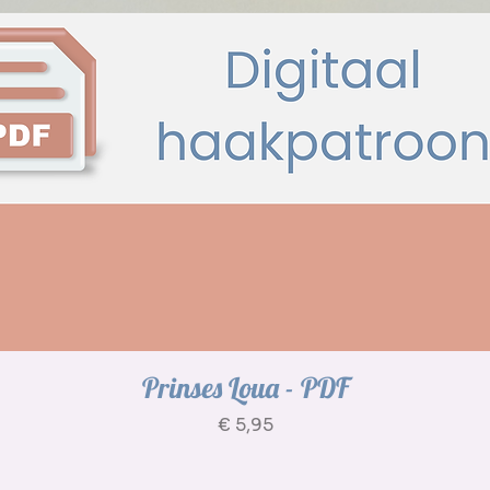
Prinses Loua - PDF
Prijs
€ 5,95