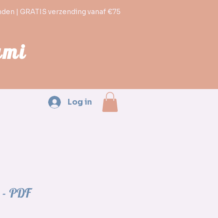
nden | GRATIS verzending vanaf €75
umi
Log in
 - PDF