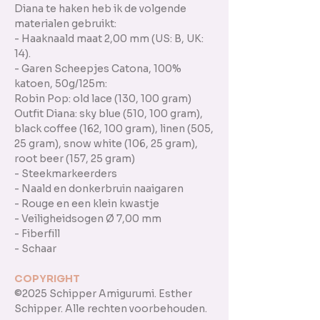
Diana te haken heb ik de volgende
materialen gebruikt:
- Haaknaald maat 2,00 mm (US: B, UK:
14).
- Garen Scheepjes Catona, 100%
katoen, 50g/125m:
Robin Pop: old lace (130, 100 gram)
Outfit Diana: sky blue (510, 100 gram),
black coffee (162, 100 gram), linen (505,
25 gram), snow white (106, 25 gram),
root beer (157, 25 gram)
- Steekmarkeerders
- Naald en donkerbruin naaigaren
- Rouge en een klein kwastje
- Veiligheidsogen Ø 7,00 mm
- Fiberfill
- Schaar
COPYRIGHT
©2025 Schipper Amigurumi. Esther
Schipper. Alle rechten voorbehouden.