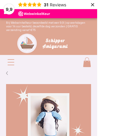
×
31
Reviews
9,9
Bij Webwinkelkeur beoordeeld met een 9,9 | op werkdagen
voor 14 uur besteld, dezelfde dag verzonden | GRATIS
verzending vanaf €75
Schipper
Amigurumi