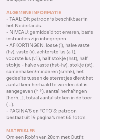
ALGEMENE INFORMATIE
- TAAL: Dit patroon is beschikbaar in
het Nederlands.
- NIVEAU: gemiddeld tot ervaren, basis
instructies zijn inbegrepen.
- AFKORTINGEN: losse (l), halve vaste
(hv), vaste (v), achterste lus (a.l.),
voorste lus (v.l.), half stokje (hst), half
stokje - halve vaste (hst-hv), stokje (st),
samenhaken/minderen (smhk), het
gedeelte tussen de sterretjes dient het
aantal keer herhaald te worden dat is
aangegeven (* *), aantal herhalingen
[herh. ..], totaal aantal steken in de toer
( .. ).
- PAGINA'S en FOTO'S: patroon
bestaat uit 19 pagina's met 65 foto's.
MATERIALEN
Om een Robin van 28cm met Outfit