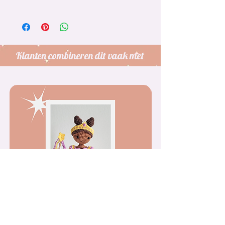
Dit is alleen
een Ingebonden
Haakpatroon
, geen afgewerkte pop.
Het patroon wordt in een
brievenbusdoosje verzonden.
Klanten combineren dit vaak met