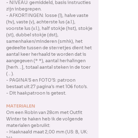
- NIVEAU: gemiddeld, basis instructies
zijn inbegrepen.
- AFKORTINGEN: losse (l), halve vaste
(hv), vaste (v), achterste lus (a.l.),
voorste lus (v.l.), half stokje (hst), stokje
(st), dubbel stokje (dst),
samenhaken/minderen (smhk), het
gedeelte tussen de sterretjes dient het
aantal keer herhaald te worden dat is
aangegeven (* *), aantal herhalingen
[herh. ..], totaal aantal steken in de toer
( .. ).
- PAGINA'S en FOTO'S: patroon
bestaat uit 27 pagina's met 106 foto's.
- Dit haakpatroon is getest.
MATERIALEN
Om een Robin van 28cm met Outfit
Winter te haken heb ik de volgende
materialen gebruikt:
- Haaknaald maat 2,00 mm (US: B, UK: