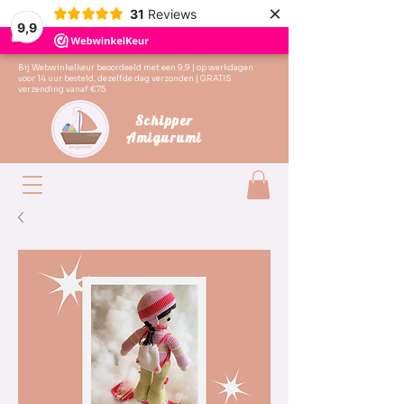
×
31
Reviews
9,9
Bij Webwinkelkeur beoordeeld met een 9,9 | op werkdagen
voor 14 uur besteld, dezelfde dag verzonden | GRATIS
verzending vanaf €75
Schipper
Amigurumi