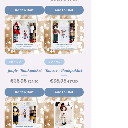
Add to Cart
Add to Cart
op = op
op = op
Jingle - Haakpakket
Dancer - Haakpakket
Regular Price
€36,95
Sale Price
Regular Price
€36,95
Sale Price
€27,50
€27,50
Add to Cart
Add to Cart