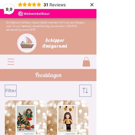
×
31
Reviews
9,9
Bij Webwinkelkeur beoordeeld met een 9,9 | op werkdagen
voor 14 uur besteld, dezelfde dag verzonden | GRATIS
verzending vanaf €75
Schipper
Amigurumi
Feestdagen
Filter