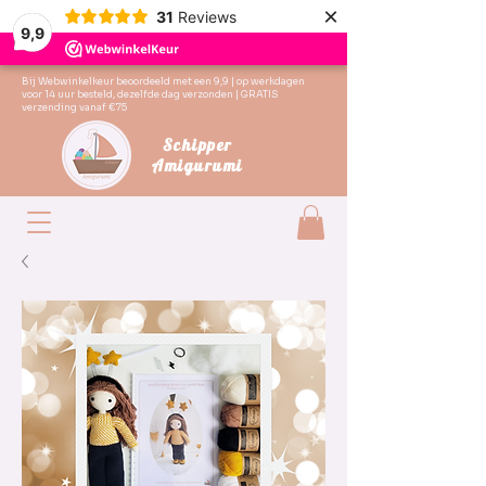
×
31
Reviews
9,9
Bij Webwinkelkeur beoordeeld met een 9,9 | op werkdagen
voor 14 uur besteld, dezelfde dag verzonden | GRATIS
verzending vanaf €75
Schipper
Amigurumi