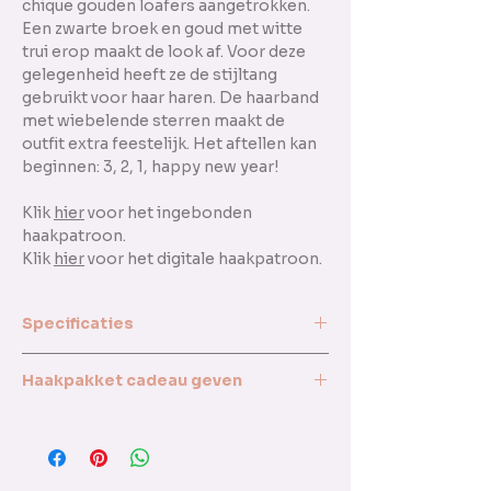
chique gouden loafers aangetrokken.
Een zwarte broek en goud met witte
trui erop maakt de look af. Voor deze
gelegenheid heeft ze de stijltang
gebruikt voor haar haren. De haarband
met wiebelende sterren maakt de
outfit extra feestelijk. Het aftellen kan
beginnen: 3, 2, 1, happy new year!
Klik
hier
voor het ingebonden
haakpatroon.
Klik
hier
voor het digitale haakpatroon.
Specificaties
Dit haakpakket bestaat uit:
Haakpakket cadeau geven
Ingebonden hardcopy haakpatroon
Scheepjes Catona 106 snow white -
Wil je het haakpakket cadeau geven?
50 gram
Wat een leuk idee!
Scheepjes Catona 110 jet black - 50
Elk haakpakket wordt met de grootste
gram
zorg en aandacht ingepakt. Het is