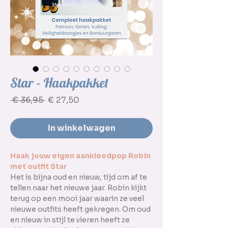
Star - Haakpakket
Normale
Verkoopprijs
 € 36,95 
€ 27,50
prijs
In winkelwagen
Haak jouw eigen aankleedpop Robin
met outfit Star
Het is bijna oud en nieuw, tijd om af te
tellen naar het nieuwe jaar. Robin kijkt
terug op een mooi jaar waarin ze veel
nieuwe outfits heeft gekregen. Om oud
en nieuw in stijl te vieren heeft ze